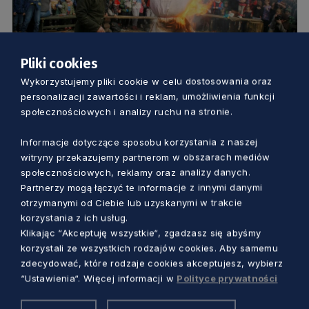
Pliki cookies
KULTURA
Wykorzystujemy pliki cookie w celu dostosowania oraz
personalizacji zawartości i reklam, umożliwienia funkcji
Powitanie wiosny zgodnie ze
społecznościowych i analizy ruchu na stronie.
słowiańskimi obyczajami. Impreza na
Informacje dotyczące sposobu korzystania z naszej
sopockim grodzisku
witryny przekazujemy partnerom w obszarach mediów
Marcin Szumny
4 lata temu
społecznościowych, reklamy oraz analizy danych.
Partnerzy mogą łączyć te informacje z innymi danymi
otrzymanymi od Ciebie lub uzyskanymi w trakcie
korzystania z ich usług.
Klikając “Akceptuję wszystkie“, zgadzasz się abyśmy
korzystali ze wszystkich rodzajów cookies. Aby samemu
zdecydować, które rodzaje cookies akceptujesz, wybierz
“Ustawienia“. Więcej informacji w
Polityce prywatności