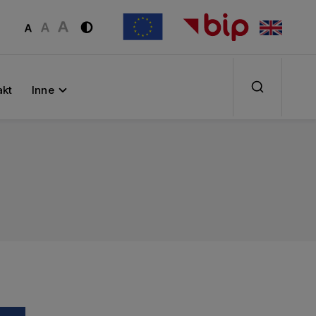
akt
Inne