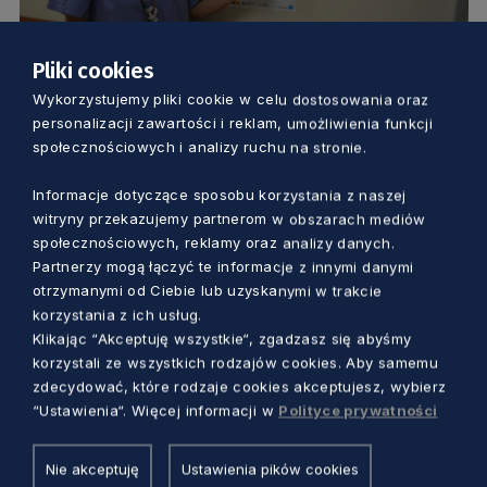
Pliki cookies
ZDROWIE
Wykorzystujemy pliki cookie w celu dostosowania oraz
personalizacji zawartości i reklam, umożliwienia funkcji
Specjalne telefony dla pacjentów
społecznościowych i analizy ruchu na stronie.
covidowych w słupskim szpitalu.
Informacje dotyczące sposobu korzystania z naszej
Pomogą w kontakcie z bliskimi
witryny przekazujemy partnerom w obszarach mediów
Dorota Kulka
5 lat temu
społecznościowych, reklamy oraz analizy danych.
Partnerzy mogą łączyć te informacje z innymi danymi
otrzymanymi od Ciebie lub uzyskanymi w trakcie
korzystania z ich usług.
Klikając “Akceptuję wszystkie“, zgadzasz się abyśmy
korzystali ze wszystkich rodzajów cookies. Aby samemu
zdecydować, które rodzaje cookies akceptujesz, wybierz
“Ustawienia“. Więcej informacji w
Polityce prywatności
Nie akceptuję
Ustawienia pików cookies