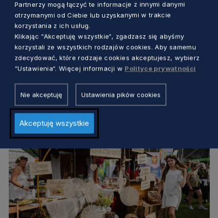
Partnerzy mogą łączyć te informacje z innymi danymi
otrzymanymi od Ciebie lub uzyskanymi w trakcie
korzystania z ich usług.
OBSZARY WIEJSKIE
Klikając “Akceptuję wszystkie“, zgadzasz się abyśmy
korzystali ze wszystkich rodzajów cookies. Aby samemu
Dożynki Województwa Pomorskiego
zdecydować, które rodzaje cookies akceptujesz, wybierz
2024. W tym roku w Owidzu będzie moc
“Ustawienia“. Więcej informacji w
Polityce prywatności
atrakcji
Dorota Kulka
2 lata temu
Nie akceptuję
Ustawienia pików cookies
Akceptuję wszystkie