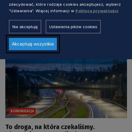
Dobre momenty na gdańskim Ujeścisku.
zdecydować, które rodzaje cookies akceptujesz, wybierz
Nowa filia biblioteki zaprasza
“Ustawienia“. Więcej informacji w
Polityce prywatności
czytelników
Aleksander Olszak
6 miesięcy temu
Nie akceptuję
Ustawienia pików cookies
Akceptuję wszystkie
KOMUNIKACJA
To droga, na która czekaliśmy.