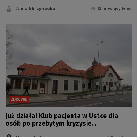
Zaspie [AKTUALIZACJA – ZDJĘCIA]
Anna Skrzynecka
12 miesięcy temu
ZDROWIE
Już działa! Klub pacjenta w Ustce dla
osób po przebytym kryzysie
psychicznym