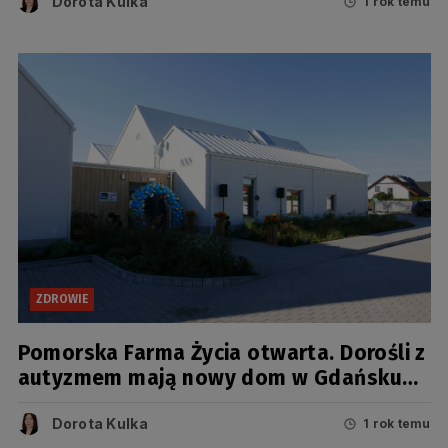
Dorota Kulka
1 rok temu
ZDROWIE
Pomorska Farma Życia otwarta. Dorośli z
autyzmem mają nowy dom w Gdańsku
[FOTO]
Dorota Kulka
1 rok temu