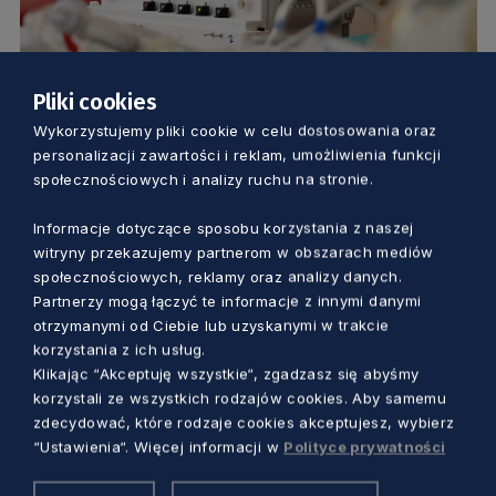
Pliki cookies
ZDROWIE
Wykorzystujemy pliki cookie w celu dostosowania oraz
personalizacji zawartości i reklam, umożliwienia funkcji
Chorowałeś na COVID-19? Oddaj osocze i
społecznościowych i analizy ruchu na stronie.
pomóż innym. Copernicus bada
Informacje dotyczące sposobu korzystania z naszej
ozdrowieńców
witryny przekazujemy partnerom w obszarach mediów
Dorota Kulka
5 lat temu
społecznościowych, reklamy oraz analizy danych.
Partnerzy mogą łączyć te informacje z innymi danymi
otrzymanymi od Ciebie lub uzyskanymi w trakcie
korzystania z ich usług.
Klikając “Akceptuję wszystkie“, zgadzasz się abyśmy
korzystali ze wszystkich rodzajów cookies. Aby samemu
zdecydować, które rodzaje cookies akceptujesz, wybierz
“Ustawienia“. Więcej informacji w
Polityce prywatności