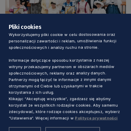
Pliki cookies
SAMORZĄD
Wykorzystujemy pliki cookie w celu dostosowania oraz
personalizacji zawartości i reklam, umożliwienia funkcji
Zgłoś kandydata do konkursu
społecznościowych i analizy ruchu na stronie.
„Pomorskie dla Seniorów”. Nagrody
Informacje dotyczące sposobu korzystania z naszej
czekają
witryny przekazujemy partnerom w obszarach mediów
Piotr Pałkowski
3 miesiące temu
społecznościowych, reklamy oraz analizy danych.
Partnerzy mogą łączyć te informacje z innymi danymi
otrzymanymi od Ciebie lub uzyskanymi w trakcie
korzystania z ich usług.
Klikając “Akceptuję wszystkie“, zgadzasz się abyśmy
korzystali ze wszystkich rodzajów cookies. Aby samemu
zdecydować, które rodzaje cookies akceptujesz, wybierz
“Ustawienia“. Więcej informacji w
Polityce prywatności