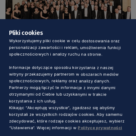
Pliki cookies
Wykorzystujemy pliki cookie w celu dostosowania oraz
KULTURA
personalizacji zawartości i reklam, umożliwienia funkcji
społecznościowych i analizy ruchu na stronie.
Nie lada gratka dla melomanów. Na
Ołowiance zabrzmią utwory
Informacje dotyczące sposobu korzystania z naszej
witryny przekazujemy partnerom w obszarach mediów
Pendereckiego i Brahmsa
społecznościowych, reklamy oraz analizy danych.
Dorota Kulka
2 lata temu
Partnerzy mogą łączyć te informacje z innymi danymi
otrzymanymi od Ciebie lub uzyskanymi w trakcie
korzystania z ich usług.
Klikając “Akceptuję wszystkie“, zgadzasz się abyśmy
korzystali ze wszystkich rodzajów cookies. Aby samemu
zdecydować, które rodzaje cookies akceptujesz, wybierz
“Ustawienia“. Więcej informacji w
Polityce prywatności