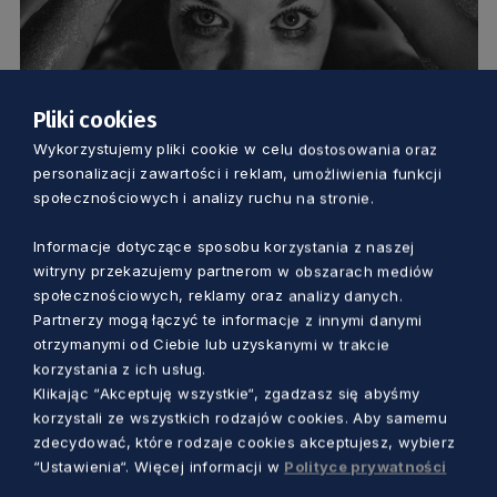
Pliki cookies
Wykorzystujemy pliki cookie w celu dostosowania oraz
EDUKACJA
personalizacji zawartości i reklam, umożliwienia funkcji
społecznościowych i analizy ruchu na stronie.
Człowiek nie jest towarem: jak chronić
siebie i innych przed handlem ludźmi –
Informacje dotyczące sposobu korzystania z naszej
witryny przekazujemy partnerom w obszarach mediów
rozmowa z ekspertem
społecznościowych, reklamy oraz analizy danych.
Paulina Sieradzan
9 miesięcy temu
Partnerzy mogą łączyć te informacje z innymi danymi
otrzymanymi od Ciebie lub uzyskanymi w trakcie
korzystania z ich usług.
Klikając “Akceptuję wszystkie“, zgadzasz się abyśmy
korzystali ze wszystkich rodzajów cookies. Aby samemu
zdecydować, które rodzaje cookies akceptujesz, wybierz
“Ustawienia“. Więcej informacji w
Polityce prywatności