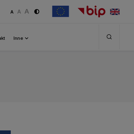
akt
Inne