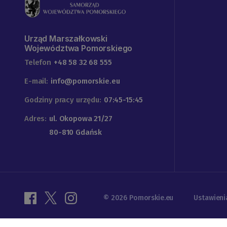
Urząd Marszałkowski
Województwa Pomorskiego
Telefon
+48 58 32 68 555
E-mail:
info@pomorskie.eu
Godziny pracy urzędu:
07:45-15:45
Adres:
ul. Okopowa 21/27
80-810 Gdańsk
© 2026 Pomorskie.eu
Ustawieni