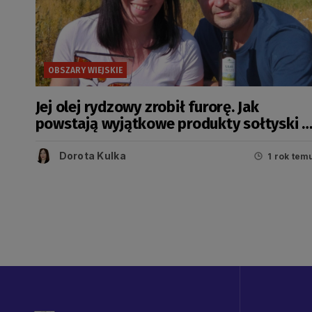
OBSZARY WIEJSKIE
Jej olej rydzowy zrobił furorę. Jak
powstają wyjątkowe produkty sołtyski z
Rzeczenicy?
Dorota Kulka
1 rok tem