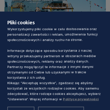
Pliki cookies
GOSPODARKA
Wykorzystujemy pliki cookie w celu dostosowania oraz
personalizacji zawartości i reklam, umożliwienia funkcji
Kadłub „Rybitwy” zwodowany. Chrzest
społecznościowych i analizy ruchu na stronie.
niszczyciela min w Gdańsku
Informacje dotyczące sposobu korzystania z naszej
witryny przekazujemy partnerom w obszarach mediów
Piotr Pałkowski
1 rok temu
społecznościowych, reklamy oraz analizy danych.
Partnerzy mogą łączyć te informacje z innymi danymi
otrzymanymi od Ciebie lub uzyskanymi w trakcie
korzystania z ich usług.
Klikając “Akceptuję wszystkie“, zgadzasz się abyśmy
korzystali ze wszystkich rodzajów cookies. Aby samemu
zdecydować, które rodzaje cookies akceptujesz, wybierz
“Ustawienia“. Więcej informacji w
Polityce prywatności