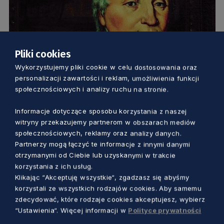
Pliki cookies
Wykorzystujemy pliki cookie w celu dostosowania oraz
KULTURA
personalizacji zawartości i reklam, umożliwienia funkcji
społecznościowych i analizy ruchu na stronie.
Inauguracja Roku Józefa Wybickiego.
Upamiętnienie twórcy polskiego hymnu
Informacje dotyczące sposobu korzystania z naszej
witryny przekazujemy partnerom w obszarach mediów
narodowego
społecznościowych, reklamy oraz analizy danych.
Marcin Szumny
4 lata temu
Partnerzy mogą łączyć te informacje z innymi danymi
otrzymanymi od Ciebie lub uzyskanymi w trakcie
korzystania z ich usług.
Klikając “Akceptuję wszystkie“, zgadzasz się abyśmy
korzystali ze wszystkich rodzajów cookies. Aby samemu
zdecydować, które rodzaje cookies akceptujesz, wybierz
“Ustawienia“. Więcej informacji w
Polityce prywatności