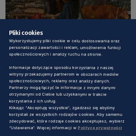
Pliki cookies
Wykorzystujemy pliki cookie w celu dostosowania oraz
KULTURA
personalizacji zawartości i reklam, umożliwienia funkcji
społecznościowych i analizy ruchu na stronie.
W Muzeum Narodowym w Gdańsku
pojawi się nowe dzieło. Co przedstawia i
Informacje dotyczące sposobu korzystania z naszej
witryny przekazujemy partnerom w obszarach mediów
kto jest jego autorem?
społecznościowych, reklamy oraz analizy danych.
Marcin Szumny
1 rok temu
Partnerzy mogą łączyć te informacje z innymi danymi
otrzymanymi od Ciebie lub uzyskanymi w trakcie
korzystania z ich usług.
Klikając “Akceptuję wszystkie“, zgadzasz się abyśmy
korzystali ze wszystkich rodzajów cookies. Aby samemu
zdecydować, które rodzaje cookies akceptujesz, wybierz
“Ustawienia“. Więcej informacji w
Polityce prywatności