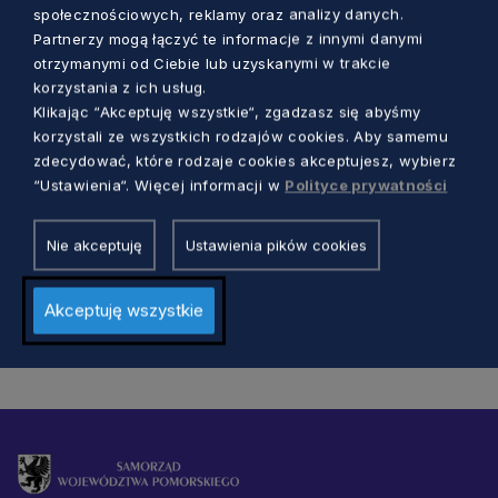
społecznościowych, reklamy oraz analizy danych.
Partnerzy mogą łączyć te informacje z innymi danymi
otrzymanymi od Ciebie lub uzyskanymi w trakcie
korzystania z ich usług.
ZDROWIE
Klikając “Akceptuję wszystkie“, zgadzasz się abyśmy
korzystali ze wszystkich rodzajów cookies. Aby samemu
Apel na wakacje – na Pomorzu brakuje
zdecydować, które rodzaje cookies akceptujesz, wybierz
krwi. Jakie grupy są szczególnie
“Ustawienia“. Więcej informacji w
Polityce prywatności
potrzebne?
Dorota Kulka
4 lata temu
Nie akceptuję
Ustawienia pików cookies
Akceptuję wszystkie