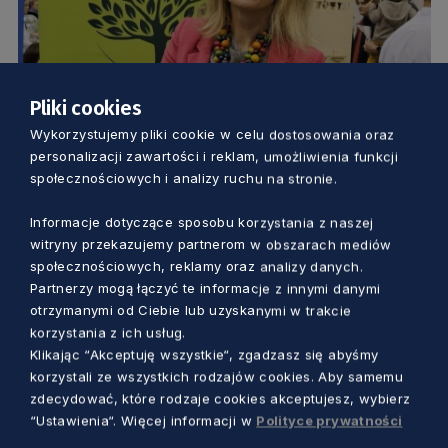
Pliki cookies
Wykorzystujemy pliki cookie w celu dostosowania oraz
KUCHNIA
personalizacji zawartości i reklam, umożliwienia funkcji
społecznościowych i analizy ruchu na stronie.
Ekologiczna pasja, która zachwyca
smakiem i zdrowiem. Jak pani elektronik
Informacje dotyczące sposobu korzystania z naszej
witryny przekazujemy partnerom w obszarach mediów
stała się rolniczką?
społecznościowych, reklamy oraz analizy danych.
Dorota Kulka
1 rok temu
Partnerzy mogą łączyć te informacje z innymi danymi
otrzymanymi od Ciebie lub uzyskanymi w trakcie
korzystania z ich usług.
Klikając “Akceptuję wszystkie“, zgadzasz się abyśmy
korzystali ze wszystkich rodzajów cookies. Aby samemu
zdecydować, które rodzaje cookies akceptujesz, wybierz
“Ustawienia“. Więcej informacji w
Polityce prywatności