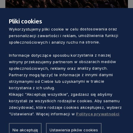
Pliki cookies
KULTURA
Wykorzystujemy pliki cookie w celu dostosowania oraz
personalizacji zawartości i reklam, umożliwienia funkcji
Kino gatunkowe w Gdańsku na Octopus
społecznościowych i analizy ruchu na stronie.
Film Festival
Informacje dotyczące sposobu korzystania z naszej
6 lat temu
witryny przekazujemy partnerom w obszarach mediów
społecznościowych, reklamy oraz analizy danych.
Partnerzy mogą łączyć te informacje z innymi danymi
otrzymanymi od Ciebie lub uzyskanymi w trakcie
korzystania z ich usług.
Klikając “Akceptuję wszystkie“, zgadzasz się abyśmy
korzystali ze wszystkich rodzajów cookies. Aby samemu
zdecydować, które rodzaje cookies akceptujesz, wybierz
“Ustawienia“. Więcej informacji w
Polityce prywatności
Nie akceptuję
Ustawienia pików cookies