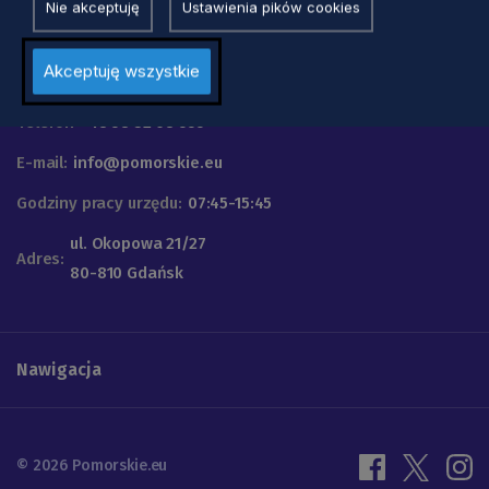
Nie akceptuję
Ustawienia pików cookies
Urząd Marszałkowski
Akceptuję wszystkie
Województwa Pomorskiego
Telefon
+48 58 32 68 555
E-mail:
info@pomorskie.eu
Godziny pracy urzędu:
07:45-15:45
ul. Okopowa 21/27
Adres:
80-810 Gdańsk
Nawigacja
© 2026 Pomorskie.eu