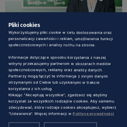
Pliki cookies
EDUKACJA
Wykorzystujemy pliki cookie w celu dostosowania oraz
personalizacji zawartości i reklam, umożliwienia funkcji
społecznościowych i analizy ruchu na stronie.
Już dziś poznamy najlepszych nauczycieli
Pomorza! Transmisja gali o godz. 12
Informacje dotyczące sposobu korzystania z naszej
witryny przekazujemy partnerom w obszarach mediów
4 lata temu
społecznościowych, reklamy oraz analizy danych.
Partnerzy mogą łączyć te informacje z innymi danymi
otrzymanymi od Ciebie lub uzyskanymi w trakcie
korzystania z ich usług.
Klikając “Akceptuję wszystkie“, zgadzasz się abyśmy
korzystali ze wszystkich rodzajów cookies. Aby samemu
zdecydować, które rodzaje cookies akceptujesz, wybierz
“Ustawienia“. Więcej informacji w
Polityce prywatności