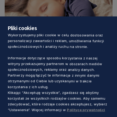
Pliki cookies
Wykorzystujemy pliki cookie w celu dostosowania oraz
ZDROWIE
personalizacji zawartości i reklam, umożliwienia funkcji
społecznościowych i analizy ruchu na stronie.
Niech ta niedziela będzie zielona. To
wyraz solidarności z dziećmi cierpiącymi
Informacje dotyczące sposobu korzystania z naszej
witryny przekazujemy partnerom w obszarach mediów
na porażenie mózgowe
społecznościowych, reklamy oraz analizy danych.
Dorota Kulka
1 rok temu
Partnerzy mogą łączyć te informacje z innymi danymi
otrzymanymi od Ciebie lub uzyskanymi w trakcie
korzystania z ich usług.
Klikając “Akceptuję wszystkie“, zgadzasz się abyśmy
korzystali ze wszystkich rodzajów cookies. Aby samemu
zdecydować, które rodzaje cookies akceptujesz, wybierz
“Ustawienia“. Więcej informacji w
Polityce prywatności