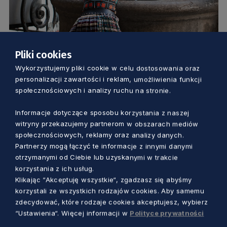
Pliki cookies
Wykorzystujemy pliki cookie w celu dostosowania oraz
KULTURA
personalizacji zawartości i reklam, umożliwienia funkcji
społecznościowych i analizy ruchu na stronie.
Aktorzy, tancerze i nie tylko…
poszukiwani. Weź udział w castingu do
Informacje dotyczące sposobu korzystania z naszej
witryny przekazujemy partnerom w obszarach mediów
performance’u w Słupsku
społecznościowych, reklamy oraz analizy danych.
Dorota Kulka
2 miesiące temu
Partnerzy mogą łączyć te informacje z innymi danymi
otrzymanymi od Ciebie lub uzyskanymi w trakcie
korzystania z ich usług.
Klikając “Akceptuję wszystkie“, zgadzasz się abyśmy
korzystali ze wszystkich rodzajów cookies. Aby samemu
zdecydować, które rodzaje cookies akceptujesz, wybierz
“Ustawienia“. Więcej informacji w
Polityce prywatności