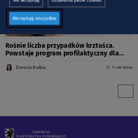
Nie akceptuję
Ustawienia pików cookies
Akceptuję wszystkie
ZDROWIE
Rośnie liczba przypadków krztuśca.
Powstaje program profilaktyczny dla
seniorów
Dorota Kulka
1 rok temu