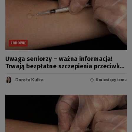
ZDROWIE
Uwaga seniorzy – ważna informacja!
Trwają bezpłatne szczepienia przeciwko
krztuścowi
Dorota Kulka
5 miesięcy temu