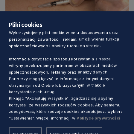
Pliki cookies
Wykorzystujemy pliki cookie w celu dostosowania oraz
ZDROWIE
personalizacji zawartości i reklam, umożliwienia funkcji
społecznościowych i analizy ruchu na stronie.
Bezpłatne szczepienia przeciwko
krztuścowi dla seniorów z chorobami
Informacje dotyczące sposobu korzystania z naszej
witryny przekazujemy partnerom w obszarach mediów
płuc
społecznościowych, reklamy oraz analizy danych.
Dorota Kulka
1 rok temu
Partnerzy mogą łączyć te informacje z innymi danymi
otrzymanymi od Ciebie lub uzyskanymi w trakcie
korzystania z ich usług.
Klikając “Akceptuję wszystkie“, zgadzasz się abyśmy
korzystali ze wszystkich rodzajów cookies. Aby samemu
zdecydować, które rodzaje cookies akceptujesz, wybierz
“Ustawienia“. Więcej informacji w
Polityce prywatności