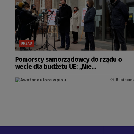
URZĄD
Pomorscy samorządowcy do rządu o
wecie dla budżetu UE: „Nie
przeszkadzajcie nam w rozwoju”
5 lat tem