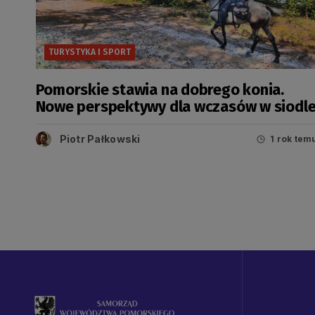
TURYSTYKA I SPORT
Pomorskie stawia na dobrego konia.
Nowe perspektywy dla wczasów w siodl
Piotr Pałkowski
1 rok tem