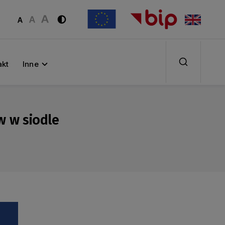
akt
Inne
w w siodle