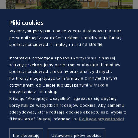
Pliki cookies
KULTURA
Wykorzystujemy pliki cookie w celu dostosowania oraz
personalizacji zawartości i reklam, umożliwienia funkcji
120 lat! Jubileuszowy rok skansenu we
społecznościowych i analizy ruchu na stronie.
Wdzydzach
Informacje dotyczące sposobu korzystania z naszej
Piotr Pałkowski
2 miesiące temu
witryny przekazujemy partnerom w obszarach mediów
społecznościowych, reklamy oraz analizy danych.
Partnerzy mogą łączyć te informacje z innymi danymi
otrzymanymi od Ciebie lub uzyskanymi w trakcie
korzystania z ich usług.
Klikając “Akceptuję wszystkie“, zgadzasz się abyśmy
korzystali ze wszystkich rodzajów cookies. Aby samemu
zdecydować, które rodzaje cookies akceptujesz, wybierz
“Ustawienia“. Więcej informacji w
Polityce prywatności
Nie akceptuję
Ustawienia pików cookies