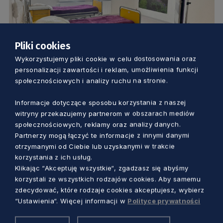
Pliki cookies
ZDROWIE
Wykorzystujemy pliki cookie w celu dostosowania oraz
personalizacji zawartości i reklam, umożliwienia funkcji
Dla osób starszych. W Dzierżążnie
społecznościowych i analizy ruchu na stronie.
powstaje Kaszubskie Centrum
Informacje dotyczące sposobu korzystania z naszej
Senioralne
witryny przekazujemy partnerom w obszarach mediów
Dorota Kulka
1 rok temu
społecznościowych, reklamy oraz analizy danych.
Partnerzy mogą łączyć te informacje z innymi danymi
otrzymanymi od Ciebie lub uzyskanymi w trakcie
korzystania z ich usług.
Klikając “Akceptuję wszystkie“, zgadzasz się abyśmy
korzystali ze wszystkich rodzajów cookies. Aby samemu
zdecydować, które rodzaje cookies akceptujesz, wybierz
“Ustawienia“. Więcej informacji w
Polityce prywatności