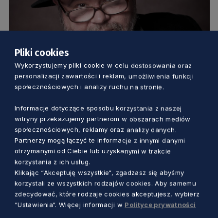
Pliki cookies
Wykorzystujemy pliki cookie w celu dostosowania oraz
KULTURA
personalizacji zawartości i reklam, umożliwienia funkcji
społecznościowych i analizy ruchu na stronie.
Uroczysty jubileusz znanego gdańskiego
pisarza. Świętować będziemy 65.
Informacje dotyczące sposobu korzystania z naszej
witryny przekazujemy partnerom w obszarach mediów
urodziny Paweł Huellego
społecznościowych, reklamy oraz analizy danych.
Marcin Szumny
3 lata temu
Partnerzy mogą łączyć te informacje z innymi danymi
otrzymanymi od Ciebie lub uzyskanymi w trakcie
korzystania z ich usług.
Klikając “Akceptuję wszystkie“, zgadzasz się abyśmy
korzystali ze wszystkich rodzajów cookies. Aby samemu
zdecydować, które rodzaje cookies akceptujesz, wybierz
“Ustawienia“. Więcej informacji w
Polityce prywatności