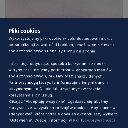
Pliki cookies
Wykorzystujemy pliki cookie w celu dostosowania oraz
KULTURA
personalizacji zawartości i reklam, umożliwienia funkcji
społecznościowych i analizy ruchu na stronie.
Tam będzie można przenieść się w „Inne
przestrzenie”. Nowa wystawa otwiera
Informacje dotyczące sposobu korzystania z naszej
witryny przekazujemy partnerom w obszarach mediów
się w Piwnicy Romańskiej
społecznościowych, reklamy oraz analizy danych.
Marcin Szumny
1 rok temu
Partnerzy mogą łączyć te informacje z innymi danymi
otrzymanymi od Ciebie lub uzyskanymi w trakcie
korzystania z ich usług.
Klikając “Akceptuję wszystkie“, zgadzasz się abyśmy
korzystali ze wszystkich rodzajów cookies. Aby samemu
zdecydować, które rodzaje cookies akceptujesz, wybierz
“Ustawienia“. Więcej informacji w
Polityce prywatności