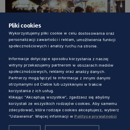
Pliki cookies
KULTURA
Wykorzystujemy pliki cookie w celu dostosowania oraz
personalizacji zawartości i reklam, umożliwienia funkcji
społecznościowych i analizy ruchu na stronie.
Jarmark Bożonarodzeniowy przeniósł się
do sieci. Zobacz, jak wyglądają wirtualne
Informacje dotyczące sposobu korzystania z naszej
stoiska
witryny przekazujemy partnerom w obszarach mediów
5 lat temu
społecznościowych, reklamy oraz analizy danych.
Partnerzy mogą łączyć te informacje z innymi danymi
otrzymanymi od Ciebie lub uzyskanymi w trakcie
korzystania z ich usług.
Klikając “Akceptuję wszystkie“, zgadzasz się abyśmy
korzystali ze wszystkich rodzajów cookies. Aby samemu
zdecydować, które rodzaje cookies akceptujesz, wybierz
“Ustawienia“. Więcej informacji w
Polityce prywatności