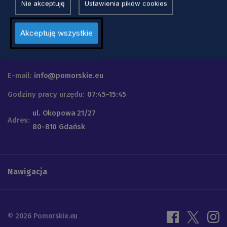
Nie akceptuję
Ustawienia pików cookies
Urząd Marszałkowski
Akceptuję wszystkie
Województwa Pomorskiego
Telefon
+48 58 32 68 555
E-mail:
info@pomorskie.eu
Godziny pracy urzędu:
07:45-15:45
ul. Okopowa 21/27
Adres:
80-810 Gdańsk
Nawigacja
© 2026 Pomorskie.eu