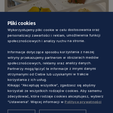
Pliki cookies
KUCHNIA
Wykorzystujemy pliki cookie w celu dostosowania oraz
personalizacji zawartości i reklam, umożliwienia funkcji
Spotkajmy się na szparagowym święcie.
społecznościowych i analizy ruchu na stronie.
Gdzie? W Swołowie. Kiedy? Już 1 czerwca
Informacje dotyczące sposobu korzystania z naszej
witryny przekazujemy partnerom w obszarach mediów
Dorota Kulka
2 lata temu
społecznościowych, reklamy oraz analizy danych.
Partnerzy mogą łączyć te informacje z innymi danymi
otrzymanymi od Ciebie lub uzyskanymi w trakcie
korzystania z ich usług.
Klikając “Akceptuję wszystkie“, zgadzasz się abyśmy
korzystali ze wszystkich rodzajów cookies. Aby samemu
zdecydować, które rodzaje cookies akceptujesz, wybierz
“Ustawienia“. Więcej informacji w
Polityce prywatności