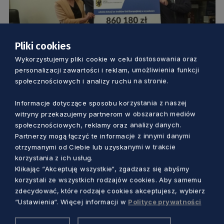
Pliki cookies
SAMORZĄD
Wykorzystujemy pliki cookie w celu dostosowania oraz
personalizacji zawartości i reklam, umożliwienia funkcji
Unia Europejska dofinansuje
społecznościowych i analizy ruchu na stronie.
modernizację sieci ciepłowniczej w
Informacje dotyczące sposobu korzystania z naszej
Skarszewach
witryny przekazujemy partnerom w obszarach mediów
Aleksander Olszak
5 lat temu
społecznościowych, reklamy oraz analizy danych.
Partnerzy mogą łączyć te informacje z innymi danymi
otrzymanymi od Ciebie lub uzyskanymi w trakcie
korzystania z ich usług.
Klikając “Akceptuję wszystkie“, zgadzasz się abyśmy
korzystali ze wszystkich rodzajów cookies. Aby samemu
zdecydować, które rodzaje cookies akceptujesz, wybierz
“Ustawienia“. Więcej informacji w
Polityce prywatności