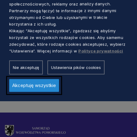
społecznościowych, reklamy oraz analizy danych.
Partnerzy mogą łączyć te informacje z innymi danymi
otrzymanymi od Ciebie lub uzyskanymi w trakcie
korzystania z ich usług.
TURYSTYKA I SPORT
Klikając “Akceptuję wszystkie“, zgadzasz się abyśmy
korzystali ze wszystkich rodzajów cookies. Aby samemu
Błotnik żeglarską stolicą Pomorza. IV
zdecydować, które rodzaje cookies akceptujesz, wybierz
Regaty o Puchar Marszałka
“Ustawienia“. Więcej informacji w
Polityce prywatności
Dorota Kulka
1 rok temu
Nie akceptuję
Ustawienia pików cookies
Akceptuję wszystkie