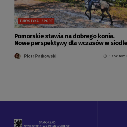
TURYSTYKA I SPORT
Pomorskie stawia na dobrego konia.
Nowe perspektywy dla wczasów w siodl
Piotr Pałkowski
1 rok tem