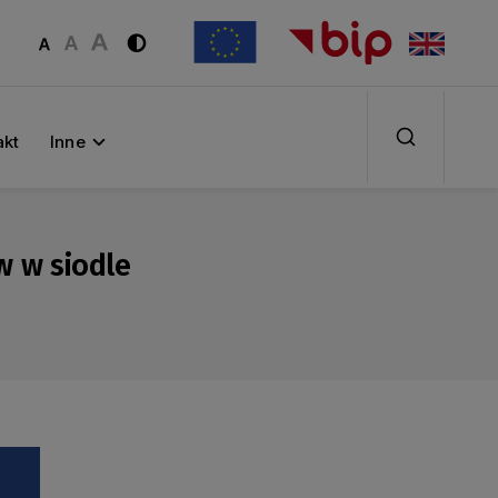
akt
Inne
w w siodle