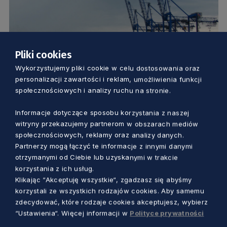
Pliki cookies
Wykorzystujemy pliki cookie w celu dostosowania oraz
GOSPODARKA
personalizacji zawartości i reklam, umożliwienia funkcji
społecznościowych i analizy ruchu na stronie.
Wirtualne spotkanie branży morskiej.
Rozpoczęły się Targi Balt Military Expo i
Informacje dotyczące sposobu korzystania z naszej
witryny przekazujemy partnerom w obszarach mediów
InterMarE South Baltic
społecznościowych, reklamy oraz analizy danych.
Aleksander Olszak
5 lat temu
Partnerzy mogą łączyć te informacje z innymi danymi
otrzymanymi od Ciebie lub uzyskanymi w trakcie
korzystania z ich usług.
Klikając “Akceptuję wszystkie“, zgadzasz się abyśmy
korzystali ze wszystkich rodzajów cookies. Aby samemu
zdecydować, które rodzaje cookies akceptujesz, wybierz
“Ustawienia“. Więcej informacji w
Polityce prywatności