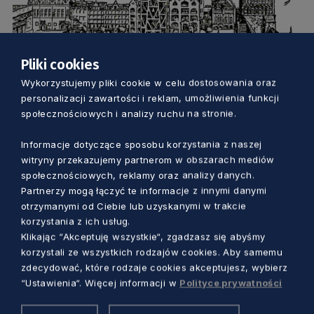
Pliki cookies
KULTURA
Wykorzystujemy pliki cookie w celu dostosowania oraz
personalizacji zawartości i reklam, umożliwienia funkcji
Prima aprilis w dawnym Gdańsku.
społecznościowych i analizy ruchu na stronie.
Wirtualny wykład Jagody Załęskiej-
Informacje dotyczące sposobu korzystania z naszej
Kaczko
witryny przekazujemy partnerom w obszarach mediów
Dorota Kulka
5 lat temu
społecznościowych, reklamy oraz analizy danych.
Partnerzy mogą łączyć te informacje z innymi danymi
otrzymanymi od Ciebie lub uzyskanymi w trakcie
korzystania z ich usług.
Klikając “Akceptuję wszystkie“, zgadzasz się abyśmy
korzystali ze wszystkich rodzajów cookies. Aby samemu
zdecydować, które rodzaje cookies akceptujesz, wybierz
“Ustawienia“. Więcej informacji w
Polityce prywatności