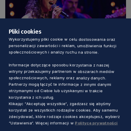
Pliki cookies
Wykorzystujemy pliki cookie w celu dostosowania oraz
KULTURA
personalizacji zawartości i reklam, umożliwienia funkcji
społecznościowych i analizy ruchu na stronie.
Zbliża się noc radosnego świętowania.
Sprawdź, gdzie będzie można wspólnie
Informacje dotyczące sposobu korzystania z naszej
witryny przekazujemy partnerom w obszarach mediów
powitać 2026 rok
społecznościowych, reklamy oraz analizy danych.
Marcin Szumny
7 miesięcy temu
Partnerzy mogą łączyć te informacje z innymi danymi
otrzymanymi od Ciebie lub uzyskanymi w trakcie
korzystania z ich usług.
Klikając “Akceptuję wszystkie“, zgadzasz się abyśmy
korzystali ze wszystkich rodzajów cookies. Aby samemu
zdecydować, które rodzaje cookies akceptujesz, wybierz
“Ustawienia“. Więcej informacji w
Polityce prywatności