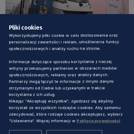
Pliki cookies
KOMUNIKACJA
Wykorzystujemy pliki cookie w celu dostosowania oraz
personalizacji zawartości i reklam, umożliwienia funkcji
Wyjątkowy Impuls na naszych torach. To
społecznościowych i analizy ruchu na stronie.
trzechsetny wyprodukowany taki pociąg
Informacje dotyczące sposobu korzystania z naszej
witryny przekazujemy partnerom w obszarach mediów
Aleksander Olszak
10 miesięcy temu
społecznościowych, reklamy oraz analizy danych.
Partnerzy mogą łączyć te informacje z innymi danymi
otrzymanymi od Ciebie lub uzyskanymi w trakcie
korzystania z ich usług.
Klikając “Akceptuję wszystkie“, zgadzasz się abyśmy
korzystali ze wszystkich rodzajów cookies. Aby samemu
zdecydować, które rodzaje cookies akceptujesz, wybierz
“Ustawienia“. Więcej informacji w
Polityce prywatności