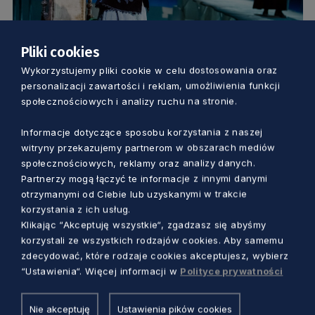
Pliki cookies
KULTURA
Wykorzystujemy pliki cookie w celu dostosowania oraz
personalizacji zawartości i reklam, umożliwienia funkcji
Opowieść o wędrówce. Trzecia odsłona
społecznościowych i analizy ruchu na stronie.
Baltic Opera Festival
Informacje dotyczące sposobu korzystania z naszej
Dorota Patzer
1 rok temu
witryny przekazujemy partnerom w obszarach mediów
społecznościowych, reklamy oraz analizy danych.
Partnerzy mogą łączyć te informacje z innymi danymi
otrzymanymi od Ciebie lub uzyskanymi w trakcie
korzystania z ich usług.
Klikając “Akceptuję wszystkie“, zgadzasz się abyśmy
korzystali ze wszystkich rodzajów cookies. Aby samemu
zdecydować, które rodzaje cookies akceptujesz, wybierz
“Ustawienia“. Więcej informacji w
Polityce prywatności
Nie akceptuję
Ustawienia pików cookies