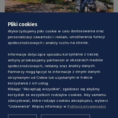
Pliki cookies
TURYSTYKA I SPORT
Wykorzystujemy pliki cookie w celu dostosowania oraz
personalizacji zawartości i reklam, umożliwienia funkcji
Pomorskie stawia na dobrego konia.
społecznościowych i analizy ruchu na stronie.
Nowe perspektywy dla wczasów w
Informacje dotyczące sposobu korzystania z naszej
siodle
witryny przekazujemy partnerom w obszarach mediów
Piotr Pałkowski
1 rok temu
społecznościowych, reklamy oraz analizy danych.
Partnerzy mogą łączyć te informacje z innymi danymi
otrzymanymi od Ciebie lub uzyskanymi w trakcie
korzystania z ich usług.
Klikając “Akceptuję wszystkie“, zgadzasz się abyśmy
korzystali ze wszystkich rodzajów cookies. Aby samemu
zdecydować, które rodzaje cookies akceptujesz, wybierz
“Ustawienia“. Więcej informacji w
Polityce prywatności