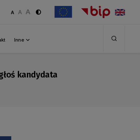
akt
Inne
głoś kandydata