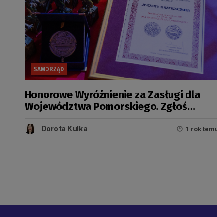
SAMORZĄD
Honorowe Wyróżnienie za Zasługi dla
Województwa Pomorskiego. Zgłoś
kandydata
Dorota Kulka
1 rok tem