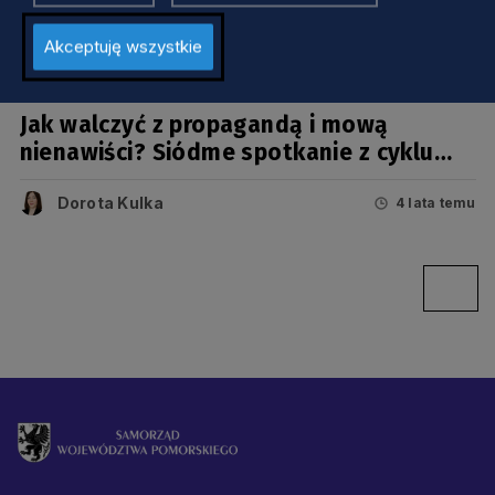
Akceptuję wszystkie
KULTURA
Jak walczyć z propagandą i mową
nienawiści? Siódme spotkanie z cyklu
Bezradność filozofa
Dorota Kulka
4 lata temu