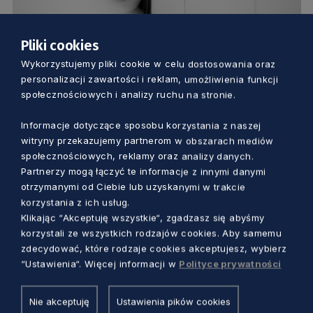
Pliki cookies
ZDROWIE
Wykorzystujemy pliki cookie w celu dostosowania oraz
personalizacji zawartości i reklam, umożliwienia funkcji
Hejt może zabić! Nie bądź obojętny na
społecznościowych i analizy ruchu na stronie.
krzywdę dzieci i dorosłych. Gdzie szukać
Informacje dotyczące sposobu korzystania z naszej
pomocy?
witryny przekazujemy partnerom w obszarach mediów
Dorota Kulka
9 miesięcy temu
społecznościowych, reklamy oraz analizy danych.
Partnerzy mogą łączyć te informacje z innymi danymi
otrzymanymi od Ciebie lub uzyskanymi w trakcie
korzystania z ich usług.
Klikając “Akceptuję wszystkie“, zgadzasz się abyśmy
korzystali ze wszystkich rodzajów cookies. Aby samemu
zdecydować, które rodzaje cookies akceptujesz, wybierz
“Ustawienia“. Więcej informacji w
Polityce prywatności
Nie akceptuję
Ustawienia pików cookies