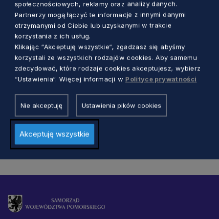
społecznościowych, reklamy oraz analizy danych.
Partnerzy mogą łączyć te informacje z innymi danymi
otrzymanymi od Ciebie lub uzyskanymi w trakcie
korzystania z ich usług.
KULTURA
Klikając “Akceptuję wszystkie“, zgadzasz się abyśmy
korzystali ze wszystkich rodzajów cookies. Aby samemu
Sopocka galeria znów otwarta. Do
zdecydować, które rodzaje cookies akceptujesz, wybierz
zobaczenia są cztery wystawy
“Ustawienia“. Więcej informacji w
Polityce prywatności
5 lat temu
Nie akceptuję
Ustawienia pików cookies
Akceptuję wszystkie