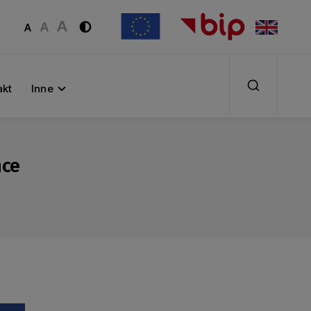
akt
Inne
nce