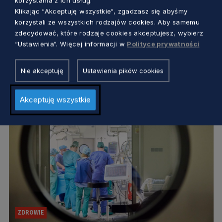
korzystania z ich usług.
ZDROWIE
Klikając “Akceptuję wszystkie“, zgadzasz się abyśmy
korzystali ze wszystkich rodzajów cookies. Aby samemu
Tu kształcą przyszłych lekarzy. W
zdecydować, które rodzaje cookies akceptujesz, wybierz
szpitalu w Redłowie powstała
“Ustawienia“. Więcej informacji w
Polityce prywatności
specjalistyczna klinika GUMedu
Dorota Kulka
1 rok temu
Nie akceptuję
Ustawienia pików cookies
Akceptuję wszystkie
ZDROWIE