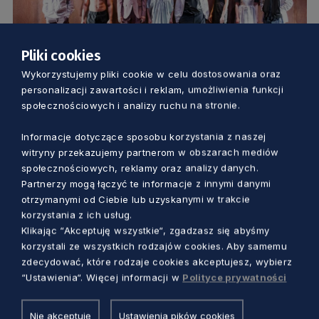
Pliki cookies
Wykorzystujemy pliki cookie w celu dostosowania oraz
KULTURA
personalizacji zawartości i reklam, umożliwienia funkcji
społecznościowych i analizy ruchu na stronie.
Mitologiczna historia opętańczej
Informacje dotyczące sposobu korzystania z naszej
namiętności. „Fedra” w Teatrze
witryny przekazujemy partnerom w obszarach mediów
Wybrzeże [PREMIERA]
społecznościowych, reklamy oraz analizy danych.
7 lat temu
Partnerzy mogą łączyć te informacje z innymi danymi
otrzymanymi od Ciebie lub uzyskanymi w trakcie
korzystania z ich usług.
Klikając “Akceptuję wszystkie“, zgadzasz się abyśmy
korzystali ze wszystkich rodzajów cookies. Aby samemu
zdecydować, które rodzaje cookies akceptujesz, wybierz
“Ustawienia“. Więcej informacji w
Polityce prywatności
Nie akceptuję
Ustawienia pików cookies