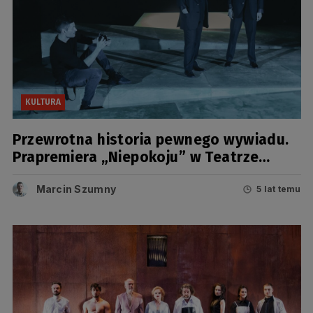
KULTURA
Przewrotna historia pewnego wywiadu.
Prapremiera „Niepokoju” w Teatrze
Wybrzeże
Marcin Szumny
5 lat temu