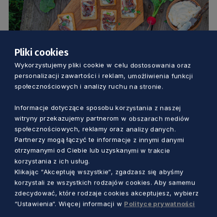
Pliki cookies
Wykorzystujemy pliki cookie w celu dostosowania oraz
KUCHNIA
personalizacji zawartości i reklam, umożliwienia funkcji
społecznościowych i analizy ruchu na stronie.
Kucharz z Jastarni: „Chcę, aby
restauracje z kuchnią kaszubską
Informacje dotyczące sposobu korzystania z naszej
witryny przekazujemy partnerom w obszarach mediów
powstały na całym świecie”
społecznościowych, reklamy oraz analizy danych.
Dorota Kulka
1 rok temu
Partnerzy mogą łączyć te informacje z innymi danymi
otrzymanymi od Ciebie lub uzyskanymi w trakcie
korzystania z ich usług.
Klikając “Akceptuję wszystkie“, zgadzasz się abyśmy
korzystali ze wszystkich rodzajów cookies. Aby samemu
zdecydować, które rodzaje cookies akceptujesz, wybierz
“Ustawienia“. Więcej informacji w
Polityce prywatności