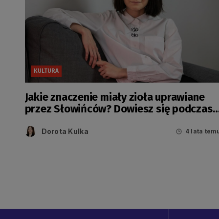
KULTURA
Jakie znaczenie miały zioła uprawiane
przez Słowińców? Dowiesz się podczas
wystawy w CAT
Dorota Kulka
4 lata tem