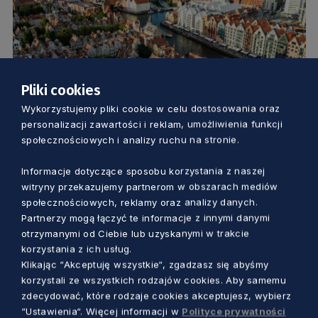
Pliki cookies
Wykorzystujemy pliki cookie w celu dostosowania oraz
personalizacji zawartości i reklam, umożliwienia funkcji
GOSPODARKA
społecznościowych i analizy ruchu na stronie.
Jak inwestować, to tu. Pomorskie to
Informacje dotyczące sposobu korzystania z naszej
jeden z najatrakcyjniejszych
witryny przekazujemy partnerom w obszarach mediów
inwestycyjnie średnich regionów w
społecznościowych, reklamy oraz analizy danych.
Europie
Aleksander Olszak
Partnerzy mogą łączyć te informacje z innymi danymi
3 lata temu
otrzymanymi od Ciebie lub uzyskanymi w trakcie
korzystania z ich usług.
Klikając “Akceptuję wszystkie“, zgadzasz się abyśmy
korzystali ze wszystkich rodzajów cookies. Aby samemu
zdecydować, które rodzaje cookies akceptujesz, wybierz
“Ustawienia“. Więcej informacji w
Polityce prywatności