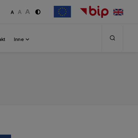
akt
Inne