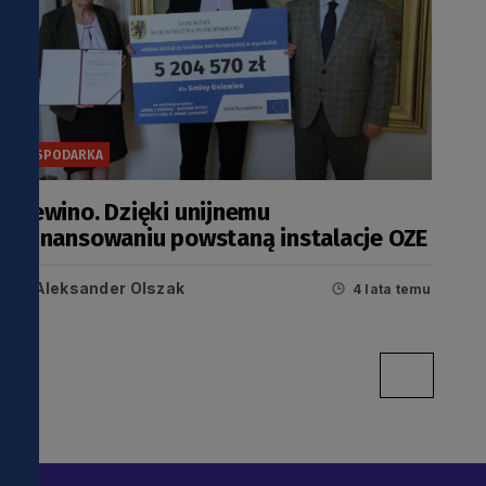
GOSPODARKA
Gniewino. Dzięki unijnemu
dofinansowaniu powstaną instalacje OZE
i
Aleksander Olszak
4 lata temu