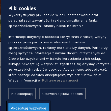
Pliki cookies
Wykorzystujemy pliki cookie w celu dostosowania oraz
personalizacji zawartości i reklam, umożliwienia funkcji
społecznościowych i analizy ruchu na stronie.
KULTURA
Informacje dotyczące sposobu korzystania z naszej witryny
przekazujemy partnerom w obszarach mediów
W Gniewinie zagra Carlos Peña Montoya.
społecznościowych, reklamy oraz analizy danych. Partnerzy
mogą łączyć te informacje z innymi danymi otrzymanymi od
Recital harfowy w tę sobotę
Ciebie lub uzyskanymi w trakcie korzystania z ich usług.
Klikając “Akceptuję wszystkie“, zgadzasz się abyśmy korzystal
Dorota Kulka
10 miesięcy temu
u
ze wszystkich rodzajów cookies. Aby samemu zdecydować,
które rodzaje cookies akceptujesz, wybierz “Ustawienia“.
Więcej informacji w
Polityce prywatności
Nie akceptuję
Ustawienia pików cookies
Akceptuję wszystkie