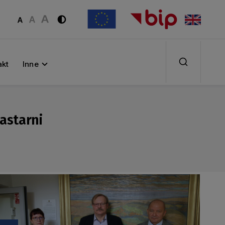
akt
Inne
astarni