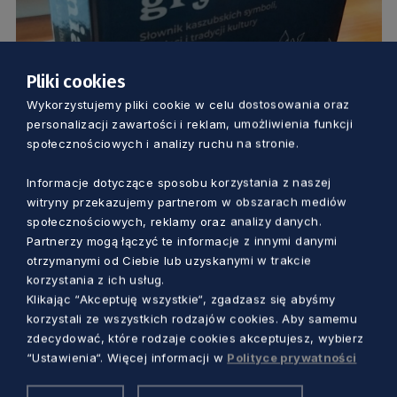
Pliki cookies
KULTURA
Wykorzystujemy pliki cookie w celu dostosowania oraz
personalizacji zawartości i reklam, umożliwienia funkcji
Poznaj kaszubskie symbole i tradycje.
społecznościowych i analizy ruchu na stronie.
Wystarczy sięgnąć po książkę „Gniazdo
Informacje dotyczące sposobu korzystania z naszej
Gryfa”
witryny przekazujemy partnerom w obszarach mediów
Marcin Szumny
5 lat temu
społecznościowych, reklamy oraz analizy danych.
Partnerzy mogą łączyć te informacje z innymi danymi
otrzymanymi od Ciebie lub uzyskanymi w trakcie
korzystania z ich usług.
Klikając “Akceptuję wszystkie“, zgadzasz się abyśmy
korzystali ze wszystkich rodzajów cookies. Aby samemu
zdecydować, które rodzaje cookies akceptujesz, wybierz
“Ustawienia“. Więcej informacji w
Polityce prywatności